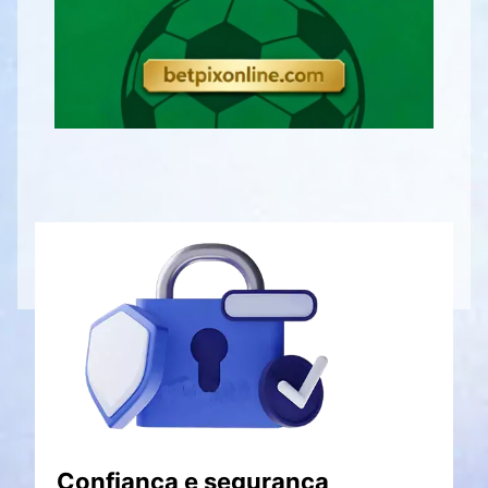
Confiança e segurança