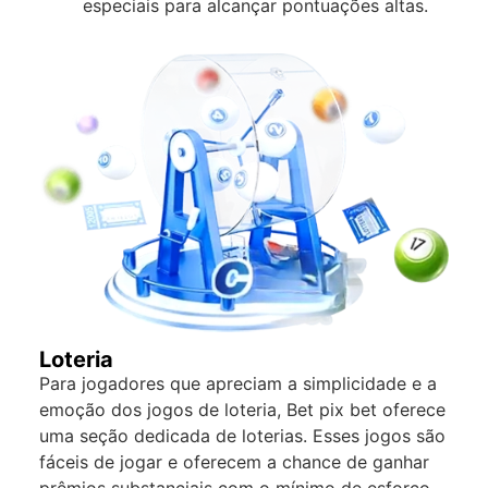
especiais para alcançar pontuações altas.
Loteria
Para jogadores que apreciam a simplicidade e a
emoção dos jogos de loteria, Bet pix bet oferece
uma seção dedicada de loterias. Esses jogos são
fáceis de jogar e oferecem a chance de ganhar