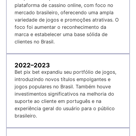
plataforma de cassino online, com foco no
mercado brasileiro, oferecendo uma ampla
variedade de jogos e promoções atrativas. O
foco foi aumentar o reconhecimento da
marca e estabelecer uma base sólida de
clientes no Brasil.
2022–2023
Bet pix bet expandiu seu portfólio de jogos,
introduzindo novos títulos empolgantes e
jogos populares no Brasil. Também houve
investimentos significativos na melhoria do
suporte ao cliente em português e na
experiência geral do usuário para o público
brasileiro.