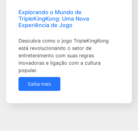
Explorando o Mundo de
TripleKingKong: Uma Nova
Experiência de Jogo
Descubra como o jogo TripleKingKong
está revolucionando o setor de
entretenimento com suas regras
inovadoras e ligação com a cultura
popular.
Saiba mais