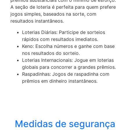
prêmios substanciais com o mínimo de esforço.
A seção de loteria é perfeita para quem prefere
jogos simples, baseados na sorte, com
resultados instantâneos.
Loterias Diárias: Participe de sorteios
rápidos com resultados imediatos.
Keno: Escolha números e ganhe com base
nos resultados do sorteio.
Loterias Internacionais: Jogue em loterias
globais para concorrer a grandes prêmios.
Raspadinhas: Jogos de raspadinha com
prêmios em dinheiro instantâneos.
Medidas de segurança