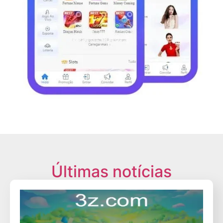
Últimas notícias