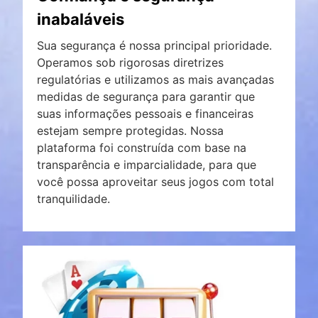
inabaláveis
Sua segurança é nossa principal prioridade.
Operamos sob rigorosas diretrizes
regulatórias e utilizamos as mais avançadas
medidas de segurança para garantir que
suas informações pessoais e financeiras
estejam sempre protegidas. Nossa
plataforma foi construída com base na
transparência e imparcialidade, para que
você possa aproveitar seus jogos com total
tranquilidade.