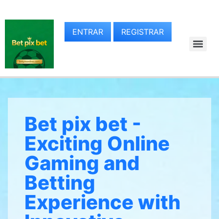
ENTRAR
REGISTRAR
Bet pix bet -
Exciting Online
Gaming and
Betting
Experience with