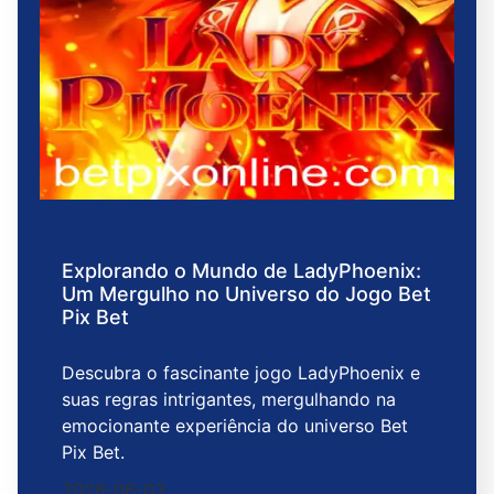
Explorando o Mundo de LadyPhoenix:
Um Mergulho no Universo do Jogo Bet
Pix Bet
Descubra o fascinante jogo LadyPhoenix e
suas regras intrigantes, mergulhando na
emocionante experiência do universo Bet
Pix Bet.
2026-06-03