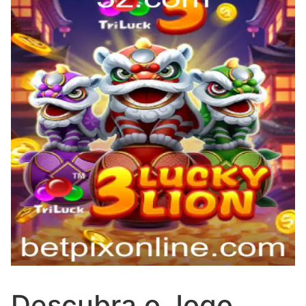
Descubra o Jogo