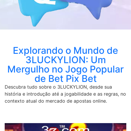
Explorando o Mundo de
3LUCKYLION: Um
Mergulho no Jogo Popular
de Bet Pix Bet
Descubra tudo sobre o 3LUCKYLION, desde sua
história e introdução até a jogabilidade e as regras, no
contexto atual do mercado de apostas online.