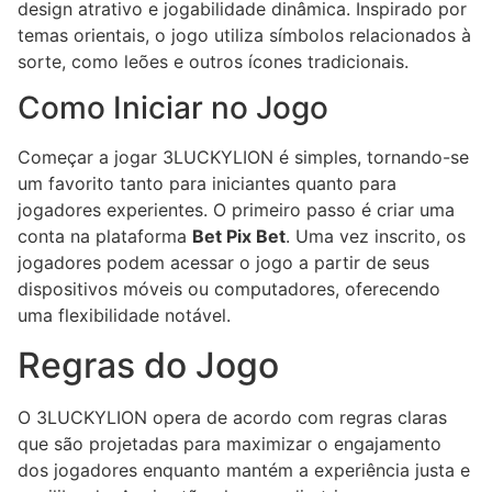
design atrativo e jogabilidade dinâmica. Inspirado por
temas orientais, o jogo utiliza símbolos relacionados à
sorte, como leões e outros ícones tradicionais.
Como Iniciar no Jogo
Começar a jogar 3LUCKYLION é simples, tornando-se
um favorito tanto para iniciantes quanto para
jogadores experientes. O primeiro passo é criar uma
conta na plataforma
Bet Pix Bet
. Uma vez inscrito, os
jogadores podem acessar o jogo a partir de seus
dispositivos móveis ou computadores, oferecendo
uma flexibilidade notável.
Regras do Jogo
O 3LUCKYLION opera de acordo com regras claras
que são projetadas para maximizar o engajamento
dos jogadores enquanto mantém a experiência justa e