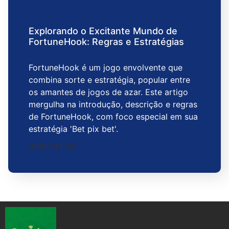
Explorando o Excitante Mundo de
FortuneHook: Regras e Estratégias
FortuneHook é um jogo envolvente que
combina sorte e estratégia, popular entre
os amantes de jogos de azar. Este artigo
mergulha na introdução, descrição e regras
de FortuneHook, com foco especial em sua
estratégia 'Bet pix bet'.
2026-04-02