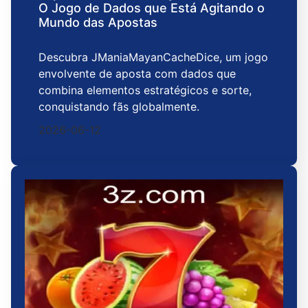
O Jogo de Dados que Está Agitando o
Mundo das Apostas
Descubra JManiaMayanCacheDice, um jogo
envolvente de aposta com dados que
combina elementos estratégicos e sorte,
conquistando fãs globalmente.
2026-06-12