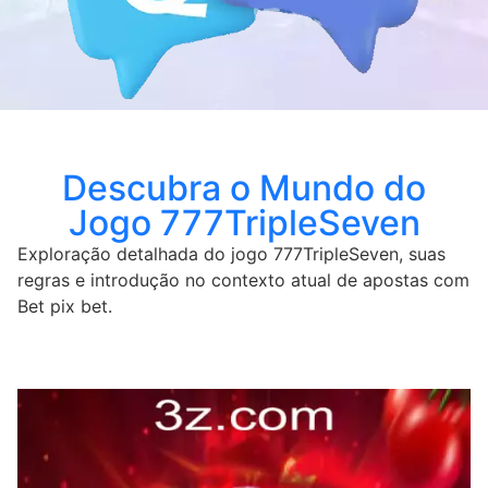
Descubra o Mundo do
Jogo 777TripleSeven
Exploração detalhada do jogo 777TripleSeven, suas
regras e introdução no contexto atual de apostas com
Bet pix bet.