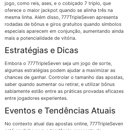
jogo, como reis, ases, e o cobiçado 7 triplo, que
oferece o maior jackpot quando se alinha três na
mesma linha. Além disso, 777TripleSeven apresenta
rodadas de bônus e giros gratuitos quando símbolos
especiais aparecem em conjunção, aumentando ainda
mais a potencialidade de vitória.
Estratégias e Dicas
Embora o 777TripleSeven seja um jogo de sorte,
algumas estratégias podem ajudar a maximizar as
chances de ganhar. Controlar o tamanho das apostas,
saber quando aumentar ou retirar, e utilizar bônus
sabiamente estão entre as práticas provadas eficazes
entre jogadores experientes.
Eventos e Tendências Atuais
No contexto atual das apostas online, 777TripleSeven