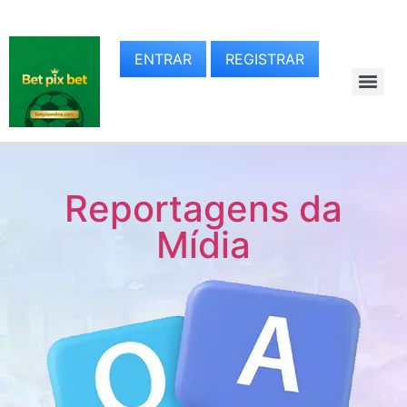
ENTRAR
REGISTRAR
Reportagens da
Mídia