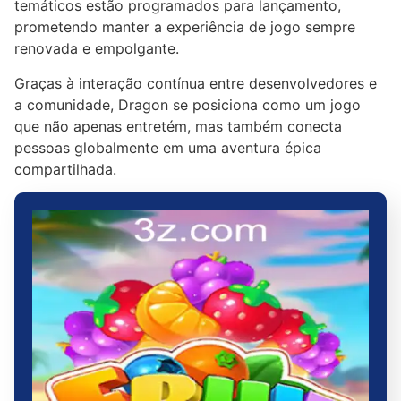
temáticos estão programados para lançamento,
prometendo manter a experiência de jogo sempre
renovada e empolgante.
Graças à interação contínua entre desenvolvedores e
a comunidade, Dragon se posiciona como um jogo
que não apenas entretém, mas também conecta
pessoas globalmente em uma aventura épica
compartilhada.