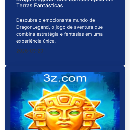
Terras Fantásticas
Descubra o emocionante mundo de
DragonLegend, o jogo de aventura que
combina estratégia e fantasias em uma
experiência única.
2026-03-20