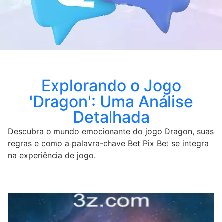
Explorando o Jogo
'Dragon': Uma Análise
Detalhada
Descubra o mundo emocionante do jogo Dragon, suas
regras e como a palavra-chave Bet Pix Bet se integra
na experiência de jogo.