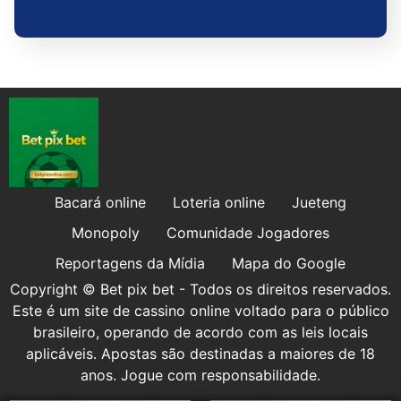
Bacará online
Loteria online
Jueteng
Monopoly
Comunidade Jogadores
Reportagens da Mídia
Mapa do Google
Copyright © Bet pix bet - Todos os direitos reservados.
Este é um site de cassino online voltado para o público
brasileiro, operando de acordo com as leis locais
aplicáveis. Apostas são destinadas a maiores de 18
anos. Jogue com responsabilidade.