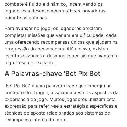
combate é fluido e dinâmico, incentivando os
jogadores a desenvolverem táticas inovadoras
durante as batalhas.
Para avançar no jogo, os jogadores precisam
completar missões que variam em dificuldade, cada
uma oferecendo recompensas únicas que ajudam na
progressão do personagem. Além disso, existem
eventos sazonais e desafios especiais que mantêm o
jogo fresco e excitante.
A Palavras-chave 'Bet Pix Bet'
'Bet Pix Bet' é uma palavra-chave que emergiu no
contexto do Dragon, associada a vários aspectos da
experiência de jogo. Muitos jogadores utilizam esta
expressão para referir-se a estratégias específicas e
técnicas de aposta relacionadas aos sistemas de
recompensa interna do jogo.