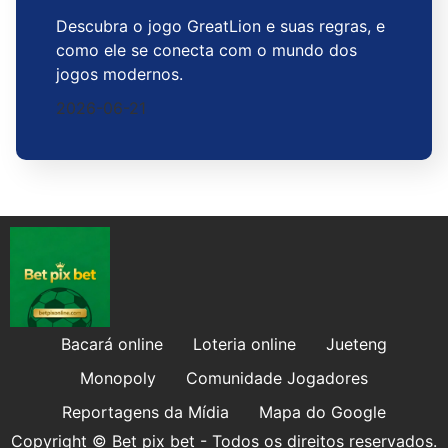
Descubra o jogo GreatLion e suas regras, e
como ele se conecta com o mundo dos
jogos modernos.
2026-06-21
Bacará online
Loteria online
Jueteng
Monopoly
Comunidade Jogadores
Reportagens da Mídia
Mapa do Google
Copyright © Bet pix bet - Todos os direitos reservados.