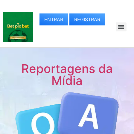
ENTRAR
REGISTRAR
Reportagens da
Mídia