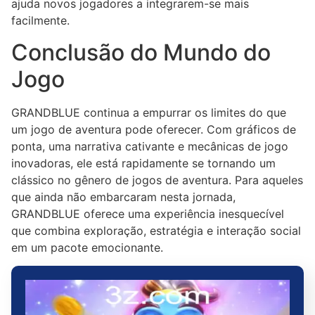
ajuda novos jogadores a integrarem-se mais
facilmente.
Conclusão do Mundo do
Jogo
GRANDBLUE continua a empurrar os limites do que
um jogo de aventura pode oferecer. Com gráficos de
ponta, uma narrativa cativante e mecânicas de jogo
inovadoras, ele está rapidamente se tornando um
clássico no gênero de jogos de aventura. Para aqueles
que ainda não embarcaram nesta jornada,
GRANDBLUE oferece uma experiência inesquecível
que combina exploração, estratégia e interação social
em um pacote emocionante.