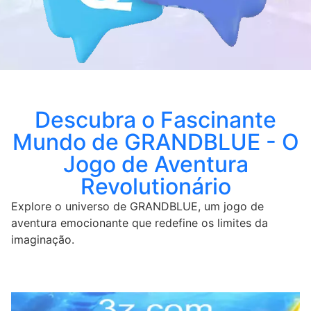
Descubra o Fascinante
Mundo de GRANDBLUE - O
Jogo de Aventura
Revolutionário
Explore o universo de GRANDBLUE, um jogo de
aventura emocionante que redefine os limites da
imaginação.