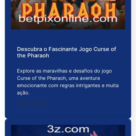
Descubra o Fascinante Jogo Curse of
the Pharaoh
Explore as maravilhas e desafios do jogo
Curse of the Pharaoh, uma aventura
emocionante com regras intrigantes e muita
ação.
2026-03-02