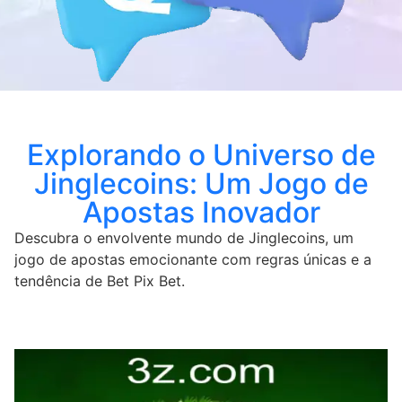
Explorando o Universo de
Jinglecoins: Um Jogo de
Apostas Inovador
Descubra o envolvente mundo de Jinglecoins, um
jogo de apostas emocionante com regras únicas e a
tendência de Bet Pix Bet.