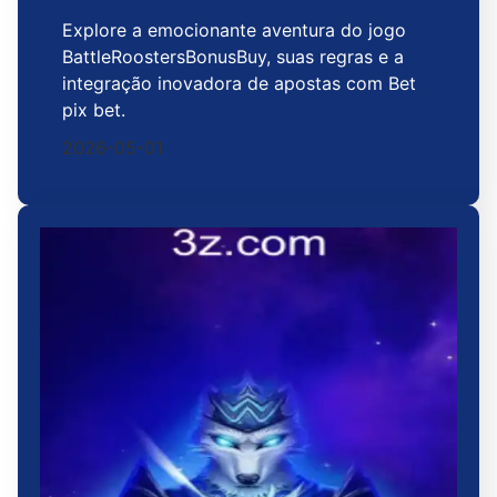
Explore a emocionante aventura do jogo
BattleRoostersBonusBuy, suas regras e a
integração inovadora de apostas com Bet
pix bet.
2026-05-01