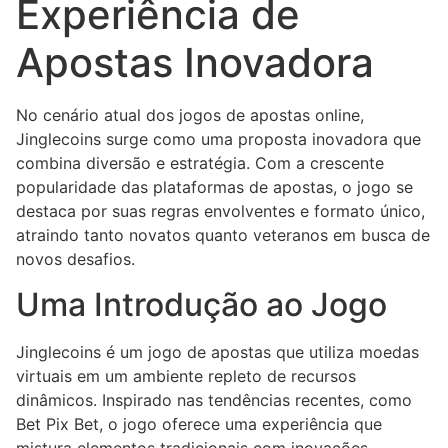
Experiência de
Apostas Inovadora
No cenário atual dos jogos de apostas online,
Jinglecoins surge como uma proposta inovadora que
combina diversão e estratégia. Com a crescente
popularidade das plataformas de apostas, o jogo se
destaca por suas regras envolventes e formato único,
atraindo tanto novatos quanto veteranos em busca de
novos desafios.
Uma Introdução ao Jogo
Jinglecoins é um jogo de apostas que utiliza moedas
virtuais em um ambiente repleto de recursos
dinâmicos. Inspirado nas tendências recentes, como
Bet Pix Bet, o jogo oferece uma experiência que
mistura elementos tradicionais com inovações