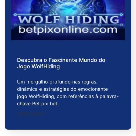
Descubra o Fascinante Mundo do
Jogo WolfHiding
Um mergulho profundo nas regras,
dinâmica e estratégias do emocionante
jogo WolfHiding, com referências à palavra-
chave Bet pix bet.
2026-06-07