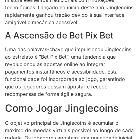
tecnológicas. Lançado no início deste ano, Jinglecoins
rapidamente ganhou tração devido à sua interface
amigável e mecânica acessível.
A Ascensão de Bet Pix Bet
Uma das palavras-chave que impulsionou Jinglecoins
ao estrelato é "Bet Pix Bet", uma tendência que
revolucionou as apostas online ao integrar
pagamentos instantâneos e acessibilidade. Esta
funcionalidade foi incorporada ao jogo, garantindo
que os jogadores possam apostar e receber
recompensas de forma ágil e segura.
Como Jogar Jinglecoins
O objetivo principal de Jinglecoins é acumular o
máximo de moedas virtuais possível ao longo de cada
rodada. Os jogadores apostam uma quantidade inicial