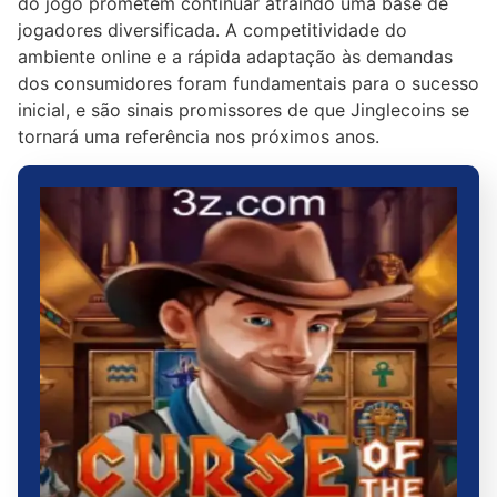
do jogo prometem continuar atraindo uma base de
jogadores diversificada. A competitividade do
ambiente online e a rápida adaptação às demandas
dos consumidores foram fundamentais para o sucesso
inicial, e são sinais promissores de que Jinglecoins se
tornará uma referência nos próximos anos.