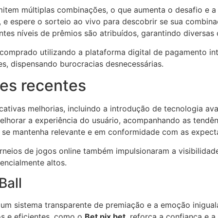
mitem múltiplas combinações, o que aumenta o desafio e a
, e espere o sorteio ao vivo para descobrir se sua combi
tes níveis de prêmios são atribuídos, garantindo diversas
comprado utilizando a plataforma digital de pagamento in
s, dispensando burocracias desnecessárias.
ões recentes
cativas melhorias, incluindo a introdução de tecnologia a
elhorar a experiência do usuário, acompanhando as tendênc
o se mantenha relevante e em conformidade com as expect
eios de jogos online também impulsionaram a visibilidade
encialmente altos.
Ball
 um sistema transparente de premiação e a emoção inigualá
 e eficientes, como o
Bet pix bet
, reforça a confiança e a