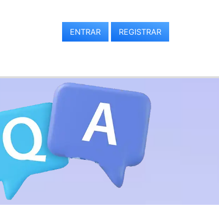
ENTRAR
REGISTRAR