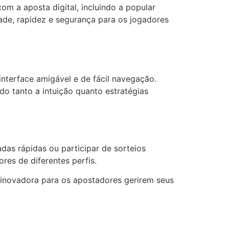
m a aposta digital, incluindo a popular
ade, rapidez e segurança para os jogadores
interface amigável e de fácil navegação.
do tanto a intuição quanto estratégias
das rápidas ou participar de sorteios
res de diferentes perfis.
 inovadora para os apostadores gerirem seus