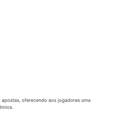
de apostas, oferecendo aos jogadores uma
êmios.