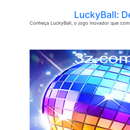
LuckyBall: D
Conheça LuckyBall, o jogo inovador que comb