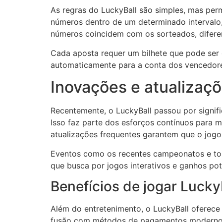
As regras do LuckyBall são simples, mas per
números dentro de um determinado intervalo
números coincidem com os sorteados, diferen
Cada aposta requer um bilhete que pode ser 
automaticamente para a conta dos vencedore
Inovações e atualizaç
Recentemente, o LuckyBall passou por signifi
Isso faz parte dos esforços contínuos para m
atualizações frequentes garantem que o jog
Eventos como os recentes campeonatos e torn
que busca por jogos interativos e ganhos pot
Benefícios de jogar Lucky
Além do entretenimento, o LuckyBall oferece
fusão com métodos de pagamentos modernos