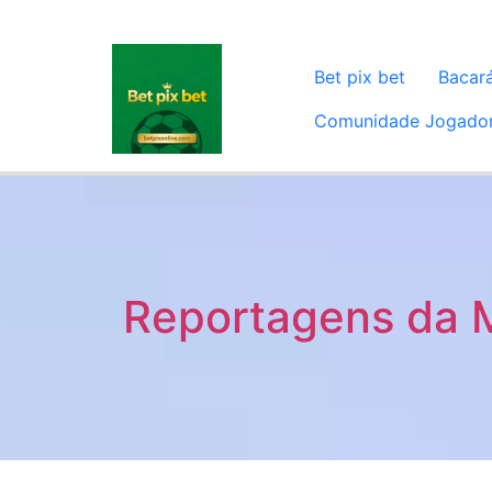
Bet pix bet
Bacará
Comunidade Jogado
Reportagens da 