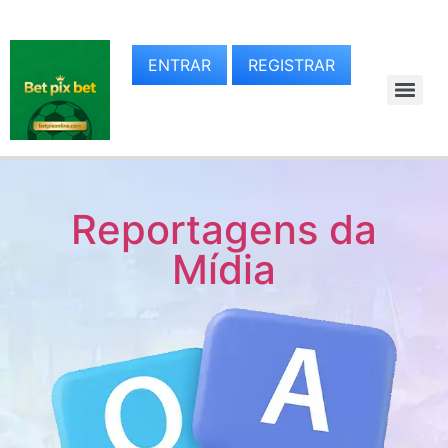
ENTRAR
REGISTRAR
Reportagens da
Mídia