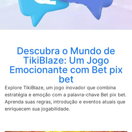
Descubra o Mundo de
TikiBlaze: Um Jogo
Emocionante com Bet pix
bet
Explore TikiBlaze, um jogo inovador que combina
estratégia e emoção com a palavra-chave Bet pix bet.
Aprenda suas regras, introdução e eventos atuais que
enriquecem sua jogabilidade.