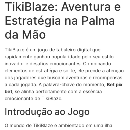
TikiBlaze: Aventura e
Estratégia na Palma
da Mão
TikiBlaze é um jogo de tabuleiro digital que
rapidamente ganhou popularidade pelo seu estilo
inovador e desafios emocionantes. Combinando
elementos de estratégia e sorte, ele prende a atenção
dos jogadores que buscam aventuras e recompensas
a cada jogada. A palavra-chave do momento,
Bet pix
bet
, se alinha perfeitamente com a essência
emocionante de TikiBlaze.
Introdução ao Jogo
O mundo de TikiBlaze é ambientado em uma ilha