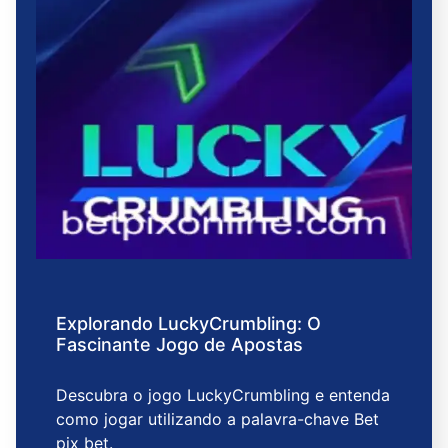
Explorando LuckyCrumbling: O
Fascinante Jogo de Apostas
Descubra o jogo LuckyCrumbling e entenda
como jogar utilizando a palavra-chave Bet
pix bet.