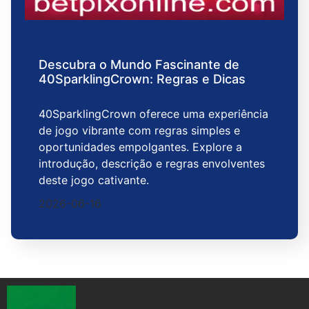
Descubra o Mundo Fascinante de
40SparklingCrown: Regras e Dicas
40SparklingCrown oferece uma experiência
de jogo vibrante com regras simples e
oportunidades empolgantes. Explore a
introdução, descrição e regras envolventes
deste jogo cativante.
2026-06-16