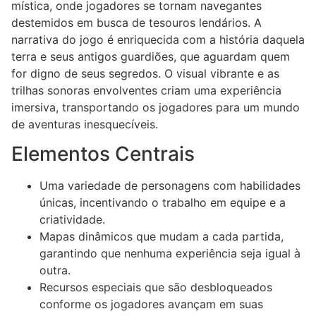
mística, onde jogadores se tornam navegantes
destemidos em busca de tesouros lendários. A
narrativa do jogo é enriquecida com a história daquela
terra e seus antigos guardiões, que aguardam quem
for digno de seus segredos. O visual vibrante e as
trilhas sonoras envolventes criam uma experiência
imersiva, transportando os jogadores para um mundo
de aventuras inesquecíveis.
Elementos Centrais
Uma variedade de personagens com habilidades
únicas, incentivando o trabalho em equipe e a
criatividade.
Mapas dinâmicos que mudam a cada partida,
garantindo que nenhuma experiência seja igual à
outra.
Recursos especiais que são desbloqueados
conforme os jogadores avançam em suas