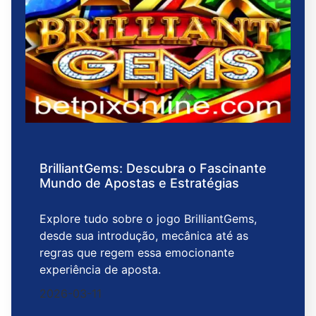
BrilliantGems: Descubra o Fascinante
Mundo de Apostas e Estratégias
Explore tudo sobre o jogo BrilliantGems,
desde sua introdução, mecânica até as
regras que regem essa emocionante
experiência de aposta.
2026-03-11