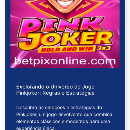
Explorando o Universo do Jogo
Pinkjoker: Regras e Estratégias
Descubra as emoções e estratégias do
Pinkjoker, um jogo envolvente que combina
elementos clássicos e modernos para uma
experiência única.