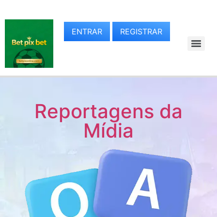
ENTRAR
REGISTRAR
Reportagens da
Mídia