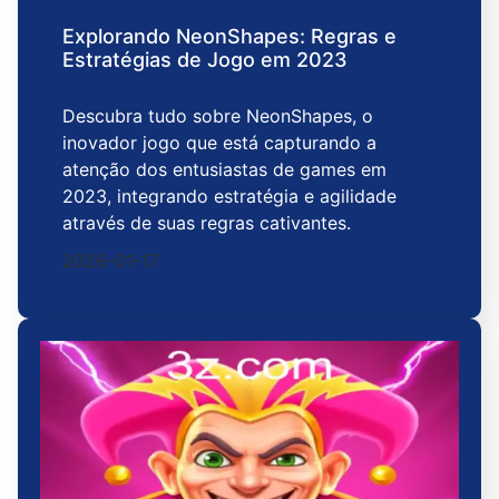
Explorando NeonShapes: Regras e
Estratégias de Jogo em 2023
Descubra tudo sobre NeonShapes, o
inovador jogo que está capturando a
atenção dos entusiastas de games em
2023, integrando estratégia e agilidade
através de suas regras cativantes.
2026-01-17