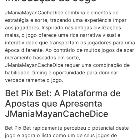
JManiaMayanCacheDice combina elementos de
estratégia e sorte, trazendo uma experiência ímpar
aos jogadores. Inspirado nas antigas civilizações
maias, o jogo oferece uma rica narrativa visual e
interatividade que transportam os jogadores para uma
época diferente. Ao contrário de muitos jogos de azar
meramente baseados em sorte,
JManiaMayanCacheDice requer uma combinação de
habilidade, timing e oportunidade para dominar
verdadeiramente o jogo.
Bet Pix Bet: A Plataforma de
Apostas que Apresenta
JManiaMayanCacheDice
Bet Pix Bet rapidamente percebeu o potencial deste
jogo e agora o lista como um de seus jogos de