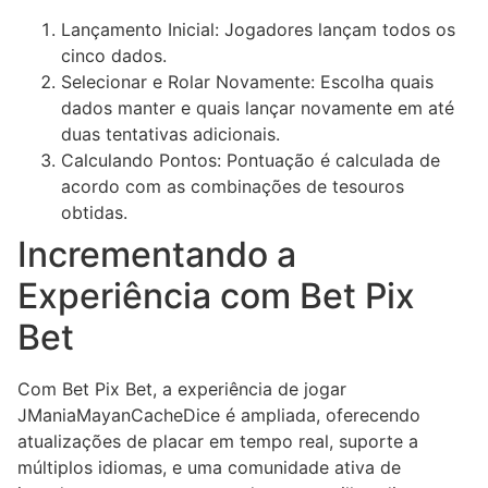
Lançamento Inicial: Jogadores lançam todos os
cinco dados.
Selecionar e Rolar Novamente: Escolha quais
dados manter e quais lançar novamente em até
duas tentativas adicionais.
Calculando Pontos: Pontuação é calculada de
acordo com as combinações de tesouros
obtidas.
Incrementando a
Experiência com Bet Pix
Bet
Com Bet Pix Bet, a experiência de jogar
JManiaMayanCacheDice é ampliada, oferecendo
atualizações de placar em tempo real, suporte a
múltiplos idiomas, e uma comunidade ativa de