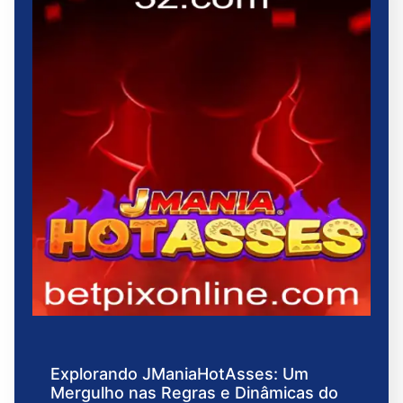
Explorando JManiaHotAsses: Um
Mergulho nas Regras e Dinâmicas do