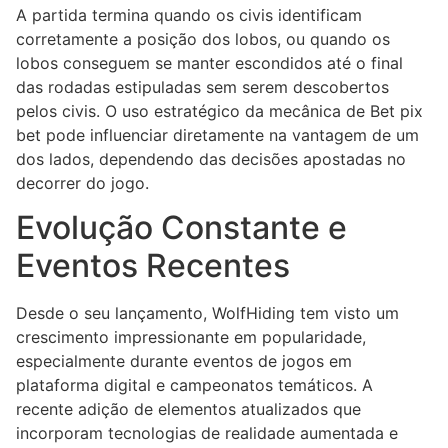
A partida termina quando os civis identificam
corretamente a posição dos lobos, ou quando os
lobos conseguem se manter escondidos até o final
das rodadas estipuladas sem serem descobertos
pelos civis. O uso estratégico da mecânica de Bet pix
bet pode influenciar diretamente na vantagem de um
dos lados, dependendo das decisões apostadas no
decorrer do jogo.
Evolução Constante e
Eventos Recentes
Desde o seu lançamento, WolfHiding tem visto um
crescimento impressionante em popularidade,
especialmente durante eventos de jogos em
plataforma digital e campeonatos temáticos. A
recente adição de elementos atualizados que
incorporam tecnologias de realidade aumentada e