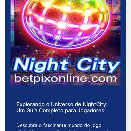
Explorando o Universo de NightCity:
Um Guia Completo para Jogadores
Descubra o fascinante mundo do jogo