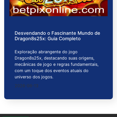
Desvendando o Fascinante Mundo de
Dragon8s25x: Guia Completo
Exploração abrangente do jogo
Dragon8s25x, destacando suas origens,
mecânicas de jogo e regras fundamentais,
com um toque dos eventos atuais do
universo dos jogos.
2026-06-13