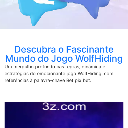
Descubra o Fascinante
Mundo do Jogo WolfHiding
Um mergulho profundo nas regras, dinâmica e
estratégias do emocionante jogo WolfHiding, com
referências à palavra-chave Bet pix bet.